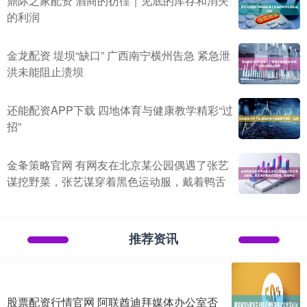
鼎际之家配资 酒商的彷徨｜见底的库存和消失
的利润
金龙配资 堤坝“缺口” 广西南宁横州告急 紧急泄
洪未能阻止溃坝
还能配资APP下载 四地体育与健康教学精彩“过
招”
金夆策略官网 有网友在北京某公园偶遇了张艺
谋挖野菜，张艺谋穿着黑色运动服，戴着鸭舌
推荐资讯
股票配资行情官网 阿联酋迪拜媒体办公室否