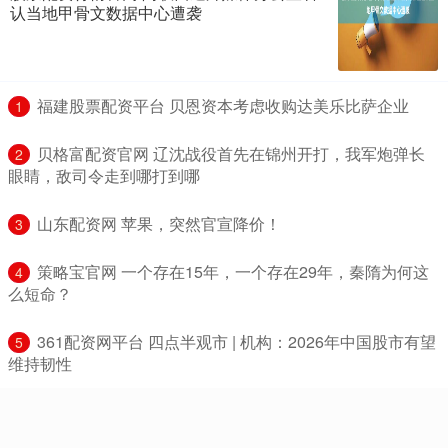
认当地甲骨文数据中心遭袭
​福建股票配资平台 贝恩资本考虑收购达美乐比萨企业
1
​贝格富配资官网 辽沈战役首先在锦州开打，我军炮弹长
2
眼睛，敌司令走到哪打到哪
​山东配资网 苹果，突然官宣降价！
3
​策略宝官网 一个存在15年，一个存在29年，秦隋为何这
4
么短命？
​361配资网平台 四点半观市 | 机构：2026年中国股市有望
5
维持韧性