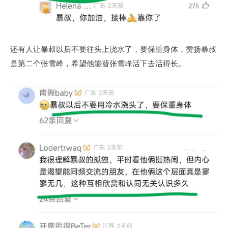
还有人让暴叔以后不要往头上浇水了，要保重身体，赞扬暴叔
是第二个张雪峰，希望他能替张雪峰活下去活得长。