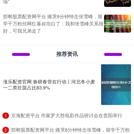
场”
邯郸股票配资网平台 痛哭8分钟悼念张雪峰，留
学千万粉丝网红暴叔坦白了：我和张雪峰关系很
好，可我兄弟走了
推荐资讯
涨乐配资官网 春耕春管在行动丨河北冬小麦
一二类壮苗占比83.9%
​京海配资平台 作家罗大胜电影作品研讨会在贵阳举行
1
​邯郸股票配资网平台 痛哭8分钟悼念张雪峰，留学千万粉
2