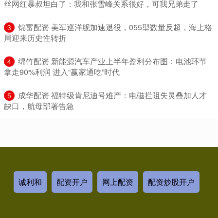
丝网红暴叔坦白了：我和张雪峰关系很好，可我兄弟走了
​锦富配资 美军巡洋舰加速退役，055型数量反超，海上格
3
局迎来历史性转折
​绵竹配资 新能源汽车产业上半年盈利分布图：电池环节
4
拿走90%利润 进入“赢家通吃”时代
​成华配资 福特级肯尼迪号难产：电磁拦阻失灵叠加人才
5
缺口，航母部署告急
诚利和
配资开户
网上配资
配资炒股开户