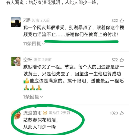
有人写道：姑苏春深花溅泪，从此人间少一峰。