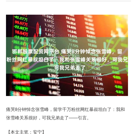
痛哭8分钟悼念张雪峰，留学千万粉丝网红暴叔坦白了：我和
张雪峰关系很好，可我兄弟走了——引言。
【本文主笔：安宁】