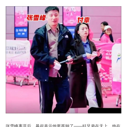
张雪峰离开后，暴叔表示他更孤独了——好兄弟在天上，他在