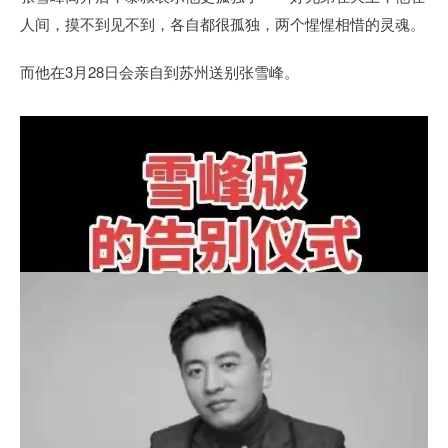
人间，摸不到见不到，各自都很孤独，两个惺惺相惜的灵魂。
而他在3月28日会亲自到苏州送别张雪峰。