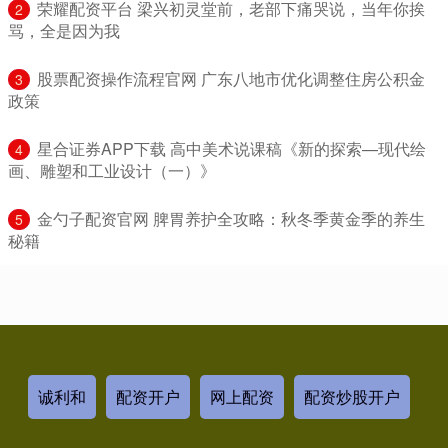
​荣耀配资平台 梁兴初灵堂前，老部下痛哭说，当年你挨
2
骂，全是因为我
​股票配资操作流程官网 广东八地市优化调整住房公积金
3
政策
​星合证券APP下载 高中美术说课稿《新的探索—现代绘
4
画、雕塑和工业设计（一）》
​金勺子配资官网 脾胃养护全攻略：秋冬季黄金季的养生
5
秘籍
诚利和
配资开户
网上配资
配资炒股开户