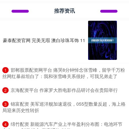
推荐资讯
豪泰配资官网 完美无瑕 澳白珍珠耳饰 11
​邯郸股票配资网平台 痛哭8分钟悼念张雪峰，留学千万粉
1
丝网红暴叔坦白了：我和张雪峰关系很好，可我兄弟走了
​京海配资平台 作家罗大胜电影作品研讨会在贵阳举行
2
​锦富配资 美军巡洋舰加速退役，055型数量反超，海上格
3
局迎来历史性转折
​绵竹配资 新能源汽车产业上半年盈利分布图：电池环节
4