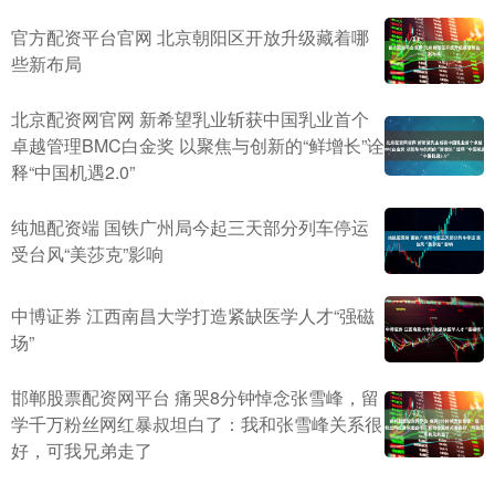
官方配资平台官网 北京朝阳区开放升级藏着哪
些新布局
北京配资网官网 新希望乳业斩获中国乳业首个
卓越管理BMC白金奖 以聚焦与创新的“鲜增长”诠
释“中国机遇2.0”
纯旭配资端 国铁广州局今起三天部分列车停运
受台风“美莎克”影响
中博证券 江西南昌大学打造紧缺医学人才“强磁
场”
邯郸股票配资网平台 痛哭8分钟悼念张雪峰，留
学千万粉丝网红暴叔坦白了：我和张雪峰关系很
好，可我兄弟走了