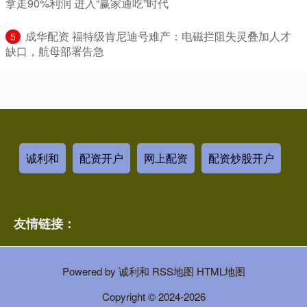
拿走90%利润 进入“赢家通吃”时代
​成华配资 福特级肯尼迪号难产：电磁拦阻失灵叠加人才
5
缺口，航母部署告急
诚利和
配资开户
网上配资
配资炒股开户
友情链接：
Powered by
诚利和
RSS地图
HTML地图
Copyright
© 2024-2026