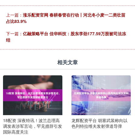
上一篇：
涨乐配资官网 春耕春管在行动丨河北冬小麦一二类壮苗
占比83.9%
下一篇：
亿融策略平台 佳华科技：股东李劲177.59万股被司法冻
结
相关文章
18配资 深夜特讯！波兰总理高
龙辉配资平台 胡塞武装称向以
调发表涉军言论，罕见措辞引发
色列特拉维夫发射弹道导弹
国际高度关注