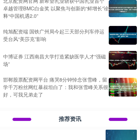
北京配资网官网 新希望乳业斩获中国乳业首个
卓越管理BMC白金奖 以聚焦与创新的“鲜增长”诠
释“中国机遇2.0”
纯旭配资端 国铁广州局今起三天部分列车停运
受台风“美莎克”影响
中博证券 江西南昌大学打造紧缺医学人才“强磁
场”
邯郸股票配资网平台 痛哭8分钟悼念张雪峰，留
学千万粉丝网红暴叔坦白了：我和张雪峰关系很
好，可我兄弟走了
推荐资讯