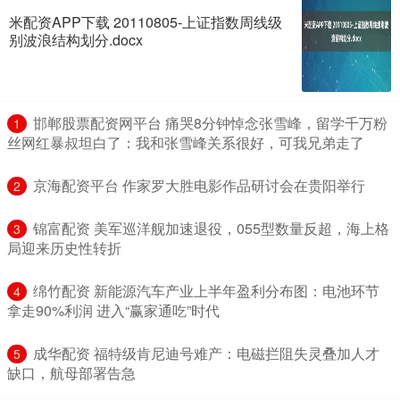
米配资APP下载 20110805-上证指数周线级
别波浪结构划分.docx
​邯郸股票配资网平台 痛哭8分钟悼念张雪峰，留学千万粉
1
丝网红暴叔坦白了：我和张雪峰关系很好，可我兄弟走了
​京海配资平台 作家罗大胜电影作品研讨会在贵阳举行
2
​锦富配资 美军巡洋舰加速退役，055型数量反超，海上格
3
局迎来历史性转折
​绵竹配资 新能源汽车产业上半年盈利分布图：电池环节
4
拿走90%利润 进入“赢家通吃”时代
​成华配资 福特级肯尼迪号难产：电磁拦阻失灵叠加人才
5
缺口，航母部署告急