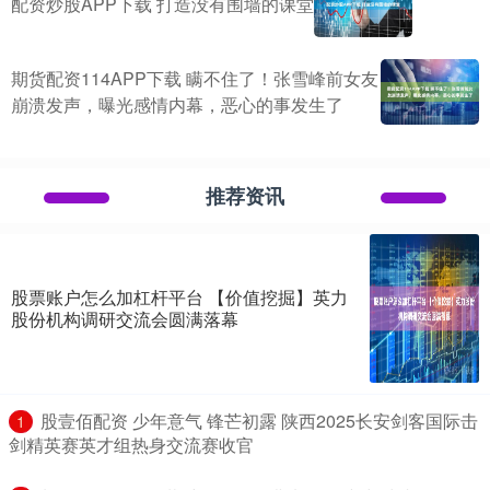
配资炒股APP下载 打造没有围墙的课堂
期货配资114APP下载 瞒不住了！张雪峰前女友
崩溃发声，曝光感情内幕，恶心的事发生了
推荐资讯
股票账户怎么加杠杆平台 【价值挖掘】英力
股份机构调研交流会圆满落幕
​股壹佰配资 少年意气 锋芒初露 陕西2025长安剑客国际击
1
剑精英赛英才组热身交流赛收官