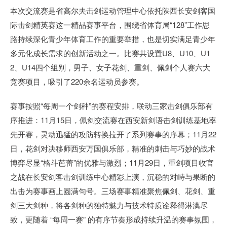
本次交流赛是省高尔夫击剑运动管理中心依托陕西长安剑客国
际击剑精英赛这一精品赛事平台，围绕省体育局“128”工作思
路持续深化青少年体育工作的重要举措，也是切实满足青少年
多元化成长需求的创新活动之一。比赛共设置U8、U10、U1
2、U14四个组别，男子、女子花剑、重剑、佩剑个人赛六大
竞赛项目，吸引了220余名运动员参赛。
赛事按照“每周一个剑种”的赛程安排，联动三家击剑俱乐部有
序推进：11月15日，佩剑交流赛在西安新剑语击剑训练基地率
先开赛，灵动迅猛的攻防转换拉开了系列赛事的序幕；11月22
日，花剑对决移师西安万国俱乐部，精准的刺击与巧妙的战术
博弈尽显“格斗芭蕾”的优雅与激烈；11月29日，重剑项目收官
之战在长安剑客击剑训练中心精彩上演，沉稳的对峙与果断的
出击为赛事画上圆满句号。三场赛事精准聚焦佩剑、花剑、重
剑三大剑种，将各剑种的独特魅力与技术特质诠释得淋漓尽
致，更随着 “每周一赛” 的有序节奏形成持续升温的赛事氛围，