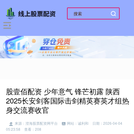
股壹佰配资 少年意气 锋芒初露 陕西
2025长安剑客国际击剑精英赛英才组热
身交流赛收官
来源：澄海股票配资网平台
网站：诚利和
日期：2026-04-04
05:23:58
查看：208