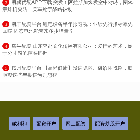
​凯狮优配APP下载 突发！阿拉斯加爆发空中对峙，图95
2
轰炸机突防，美军处于战略被动
​凯丰配资平台 锂电设备半年报透视：业绩先行指标率先
3
回暖 固态电池能带来多少增量？
​嗨牛配资 山东奔赴文化传播有限公司：爱情的艺术，始
4
于分寸感的精准把握
​按月配资平台 【高尚健康】发病隐匿、确诊即晚期，胰
5
腺癌这些早期信号别忽视
诚利和
配资开户
网上配资
配资炒股开户