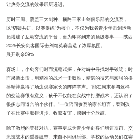
让热身交流的效果层层递进。
历时三周、覆盖三大剑种、横跨三家击剑俱乐部的交流赛，
以“切磋共进、以赛促练”为核心，不仅为我省青少年击剑运动
员搭建了互动交流的平台，更为即将到来的顶级赛事——陕西
2025长安剑客国际击剑精英赛营造了浓厚氛围。
展开剩余59%
赛场上，小剑客们时而沉稳试探，在对峙中寻找对手破绽；时
而果断出击，用精准的战术一击取胜，精湛的技艺与顽强的拼
搏精神赢得了场边观赛家长的阵阵掌声。“能在周末参与这样
的交流赛很有意义，孩子不仅能在实战中打磨战术，还认识了
很多志同道合的小伙伴。”一位陪同参赛的家长坦言，看到孩
子在比赛中取得进步、收获友谊，感到十分欣慰。
除了激烈的竞技对抗，赛事更成为青少年剑客们增进友谊、交
流技战术的重要纽带。来自不同俱乐部、学校的运动员们在赛