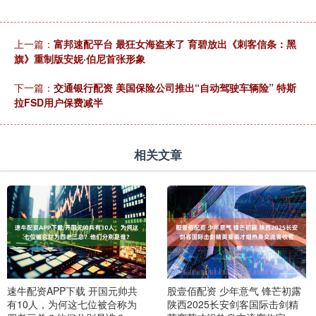
上一篇：
富邦速配平台 最狂女海盗来了 育碧放出《刺客信条：黑
旗》重制版安妮·伯尼首张形象
下一篇：
交通银行配资 美国保险公司推出“自动驾驶车辆险” 特斯
拉FSD用户保费减半
相关文章
速牛配资APP下载 开国元帅共
股壹佰配资 少年意气 锋芒初露
有10人，为何这七位被合称为
陕西2025长安剑客国际击剑精