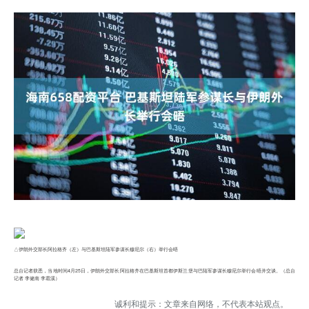
△伊朗外交部长阿拉格齐（左）与巴基斯坦陆军参谋长穆尼尔（右）举行会晤
总台记者获悉，当地时间4月25日，伊朗外交部长阿拉格齐在巴基斯坦首都伊斯兰堡与巴陆军参谋长穆尼尔举行会晤并交谈。（总台
记者 李健南 李霜溪）
诚利和提示：文章来自网络，不代表本站观点。