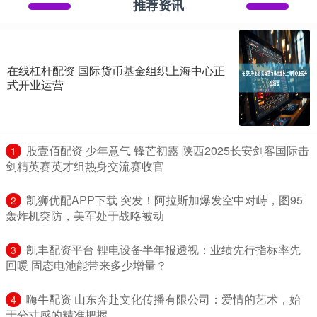
推荐资讯
在线杠杆配资 国际货币基金组织上海中心正
式开业运营
​股壹佰配资 少年意气 锋芒初露 陕西2025长安剑客国际击
1
剑精英赛英才组热身交流赛收官
​凯狮优配APP下载 突发！阿拉斯加爆发空中对峙，图95
2
轰炸机突防，美军处于战略被动
​凯丰配资平台 锂电设备半年报透视：业绩先行指标率先
3
回暖 固态电池能带来多少增量？
​嗨牛配资 山东奔赴文化传播有限公司：爱情的艺术，始
4
于分寸感的精准把握