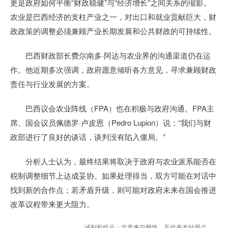
更是政府如何平衡“财政稳健”与“经济增长”之间关系的缩影。
农业是巴西经济的支柱产业之一，对出口和就业贡献巨大，财
政政策的调整必须兼顾产业长期发展和公共财政的可持续性。
巴西财政部长费尔南多·阿达与农业界的沟通渠道仍在运
作。他近期多次强调，政府愿意倾听各方意见，寻求兼顾财政
责任与行业发展的方案。
巴西议会农业阵线（FPA）也在积极与政府沟通。FPA主
席、国会议员佩德罗·卢皮恩（Pedro Lupion）说：“我们与财
政部进行了良好的谈话，谈判没有陷入僵局。”
分析人士认为，最终结果将取决于政府与农业派系能否在
税制调整细节上达成妥协。如果处理得当，双方可能在对话中
找到新的合作点；若矛盾升级，则可能对政府未来在国会推进
改革议程带来更大阻力。
诚利和提示：文章来自网络，不代表本站观点。