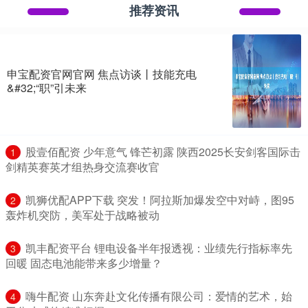
推荐资讯
申宝配资官网官网 焦点访谈丨技能充电
&#32;“职”引未来
​股壹佰配资 少年意气 锋芒初露 陕西2025长安剑客国际击
1
剑精英赛英才组热身交流赛收官
​凯狮优配APP下载 突发！阿拉斯加爆发空中对峙，图95
2
轰炸机突防，美军处于战略被动
​凯丰配资平台 锂电设备半年报透视：业绩先行指标率先
3
回暖 固态电池能带来多少增量？
​嗨牛配资 山东奔赴文化传播有限公司：爱情的艺术，始
4