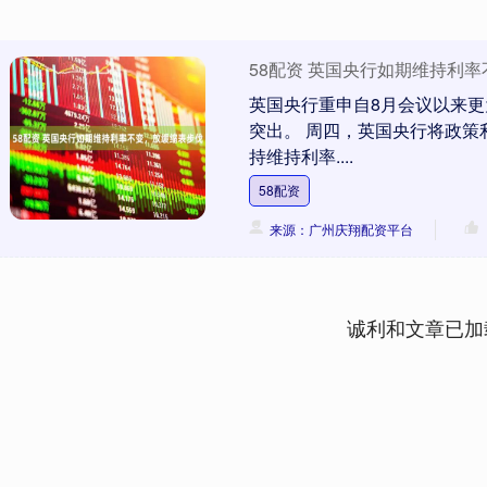
58配资 英国央行如期维持利
英国央行重申自8月会议以来
突出。 周四，英国央行将政策
持维持利率....
58配资
来源：广州庆翔配资平台
诚利和文章已加