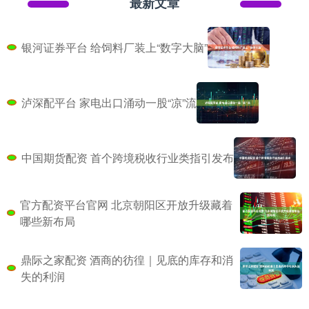
最新文章
银河证券平台 给饲料厂装上“数字大脑”
泸深配平台 家电出口涌动一股“凉”流
中国期货配资 首个跨境税收行业类指引发布
官方配资平台官网 北京朝阳区开放升级藏着
哪些新布局
鼎际之家配资 酒商的彷徨｜见底的库存和消
失的利润