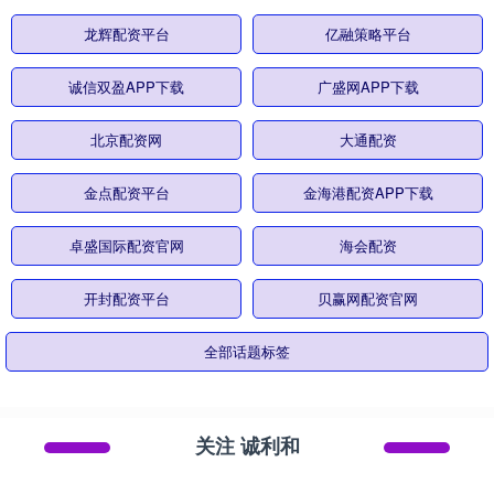
龙辉配资平台
亿融策略平台
诚信双盈APP下载
广盛网APP下载
北京配资网
大通配资
金点配资平台
金海港配资APP下载
卓盛国际配资官网
海会配资
开封配资平台
贝赢网配资官网
全部话题标签
关注 诚利和