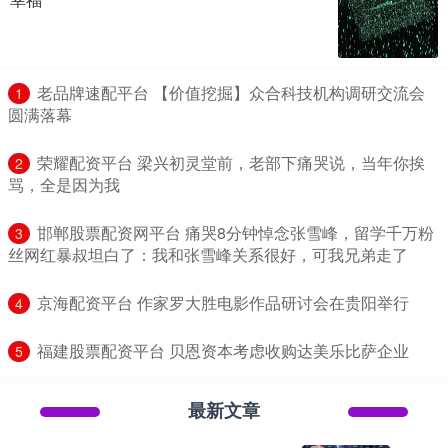
​老品牌速配平台 【价值挖掘】众合科技机构调研交流会
1
圆满落幕
​荣耀配资平台 梁兴初灵堂前，老部下痛哭说，当年你挨
2
骂，全是因为我
​邯郸股票配资网平台 痛哭8分钟悼念张雪峰，留学千万粉
3
丝网红暴叔坦白了：我和张雪峰关系很好，可我兄弟走了
​京海配资平台 作家罗大胜电影作品研讨会在贵阳举行
4
​福建股票配资平台 贝恩资本考虑收购达美乐比萨企业
5
最新文章