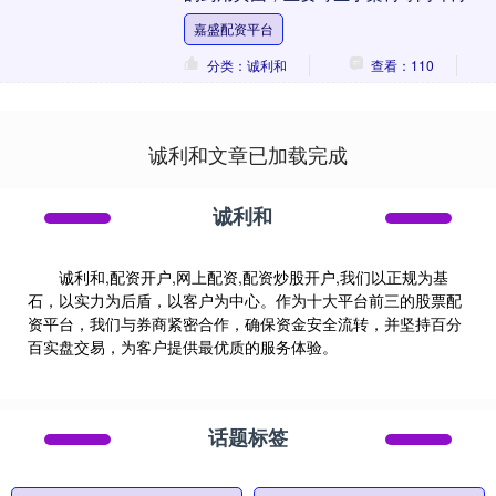
上。在传统中医中，桑黄被用于治疗炎
嘉盛配资平台
症、肝病和各类....
分类：诚利和
查看：110
诚利和文章已加载完成
诚利和
诚利和,配资开户,网上配资,配资炒股开户,我们以正规为基
石，以实力为后盾，以客户为中心。作为十大平台前三的股票配
资平台，我们与券商紧密合作，确保资金安全流转，并坚持百分
百实盘交易，为客户提供最优质的服务体验。
话题标签