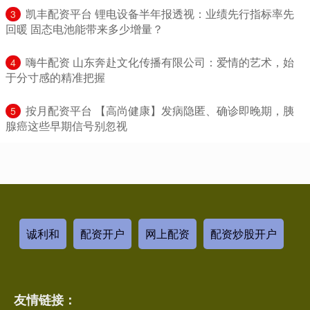
​凯丰配资平台 锂电设备半年报透视：业绩先行指标率先
3
回暖 固态电池能带来多少增量？
​嗨牛配资 山东奔赴文化传播有限公司：爱情的艺术，始
4
于分寸感的精准把握
​按月配资平台 【高尚健康】发病隐匿、确诊即晚期，胰
5
腺癌这些早期信号别忽视
诚利和
配资开户
网上配资
配资炒股开户
友情链接：