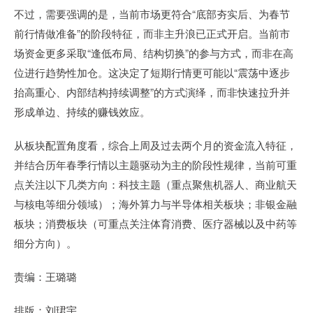
不过，需要强调的是，当前市场更符合“底部夯实后、为春节
前行情做准备”的阶段特征，而非主升浪已正式开启。当前市
场资金更多采取“逢低布局、结构切换”的参与方式，而非在高
位进行趋势性加仓。这决定了短期行情更可能以“震荡中逐步
抬高重心、内部结构持续调整”的方式演绎，而非快速拉升并
形成单边、持续的赚钱效应。
从板块配置角度看，综合上周及过去两个月的资金流入特征，
并结合历年春季行情以主题驱动为主的阶段性规律，当前可重
点关注以下几类方向：科技主题（重点聚焦机器人、商业航天
与核电等细分领域）；海外算力与半导体相关板块；非银金融
板块；消费板块（可重点关注体育消费、医疗器械以及中药等
细分方向）。
责编：王璐璐
排版：刘珺宇