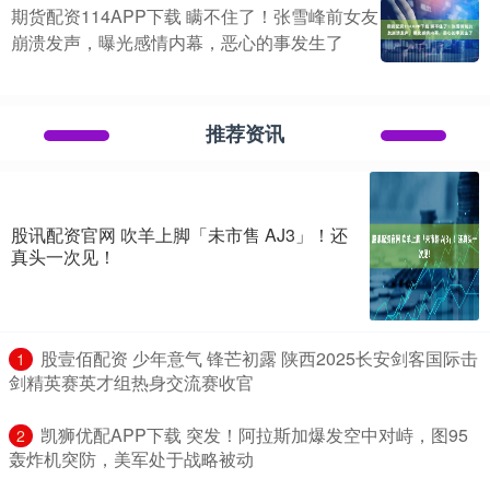
期货配资114APP下载 瞒不住了！张雪峰前女友
崩溃发声，曝光感情内幕，恶心的事发生了
推荐资讯
股讯配资官网 吹羊上脚「未市售 AJ3」！还
真头一次见！
​股壹佰配资 少年意气 锋芒初露 陕西2025长安剑客国际击
1
剑精英赛英才组热身交流赛收官
​凯狮优配APP下载 突发！阿拉斯加爆发空中对峙，图95
2
轰炸机突防，美军处于战略被动