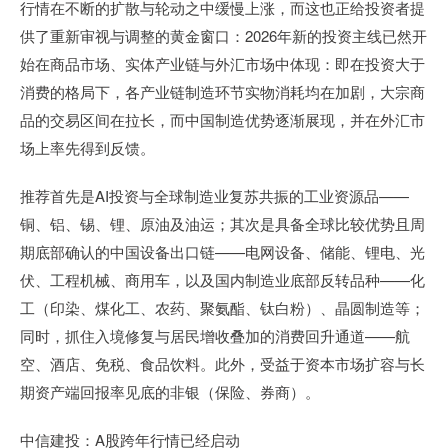
行情在不断的扩散与轮动之中缓慢上涨，而这也正给投资者提
供了重新审视与调整的黄金窗口：2026年新的投资主线已然开
始在商品市场、实体产业链与外汇市场中体现：即在投资大于
消费的格局下，各产业链制造环节实物消耗均在加剧，大宗商
品的交易区间在拉长，而中国制造优势逐渐展现，并在外汇市
场上率先得到反馈。
推荐首先是AI投资与全球制造业复苏共振的工业资源品——
铜、铝、锡、锂、原油及油运；其次是具备全球比较优势且周
期底部确认的中国设备出口链——电网设备、储能、锂电、光
伏、工程机械、商用车，以及国内制造业底部反转品种——化
工（印染、煤化工、农药、聚氨酯、钛白粉）、晶圆制造等；
同时，抓住入境修复与居民增收叠加的消费回升通道——航
空、酒店、免税、食品饮料。此外，受益于资本市场扩容与长
期资产端回报率见底的非银（保险、券商）。
中信建投：A股跨年行情已经启动