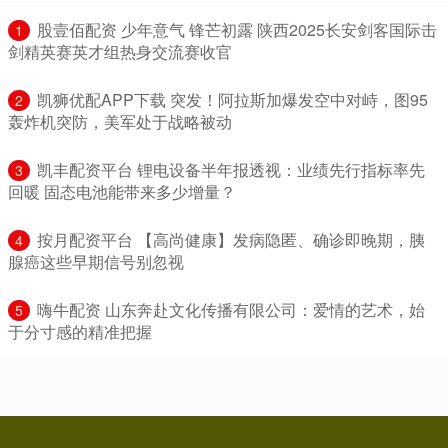
​股壹佰配资 少年意气 锋芒初露 陕西2025长安剑客国际击
1
剑精英赛英才组热身交流赛收官
​凯狮优配APP下载 突发！阿拉斯加爆发空中对峙，图95
2
轰炸机突防，美军处于战略被动
​凯丰配资平台 锂电设备半年报透视：业绩先行指标率先
3
回暖 固态电池能带来多少增量？
​按月配资平台 【高尚健康】发病隐匿、确诊即晚期，胰
4
腺癌这些早期信号别忽视
​嗨牛配资 山东奔赴文化传播有限公司：爱情的艺术，始
5
于分寸感的精准把握