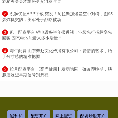
剑精英赛英才组热身交流赛收官
​凯狮优配APP下载 突发！阿拉斯加爆发空中对峙，图95
2
轰炸机突防，美军处于战略被动
​凯丰配资平台 锂电设备半年报透视：业绩先行指标率先
3
回暖 固态电池能带来多少增量？
​嗨牛配资 山东奔赴文化传播有限公司：爱情的艺术，始
4
于分寸感的精准把握
​按月配资平台 【高尚健康】发病隐匿、确诊即晚期，胰
5
腺癌这些早期信号别忽视
诚利和
配资开户
网上配资
配资炒股开户