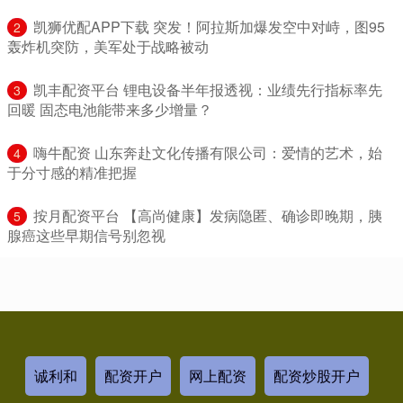
​凯狮优配APP下载 突发！阿拉斯加爆发空中对峙，图95
2
轰炸机突防，美军处于战略被动
​凯丰配资平台 锂电设备半年报透视：业绩先行指标率先
3
回暖 固态电池能带来多少增量？
​嗨牛配资 山东奔赴文化传播有限公司：爱情的艺术，始
4
于分寸感的精准把握
​按月配资平台 【高尚健康】发病隐匿、确诊即晚期，胰
5
腺癌这些早期信号别忽视
诚利和
配资开户
网上配资
配资炒股开户