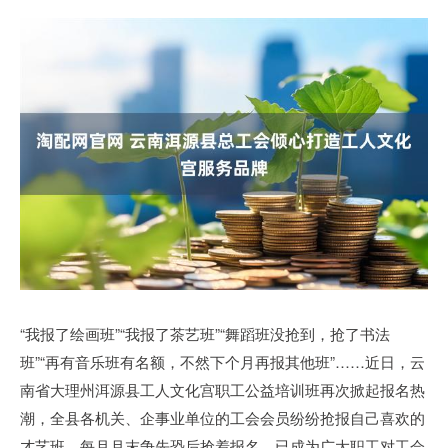
“我报了绘画班”“我报了茶艺班”“舞蹈班没抢到，抢了书法
班”“再有音乐班有名额，不然下个月再报其他班”……近日，云
南省大理州洱源县工人文化宫职工公益培训班再次掀起报名热
潮，全县各机关、企事业单位的工会会员纷纷抢报自己喜欢的
才艺班。每月月末争先恐后抢着报名，已成为广大职工对工会