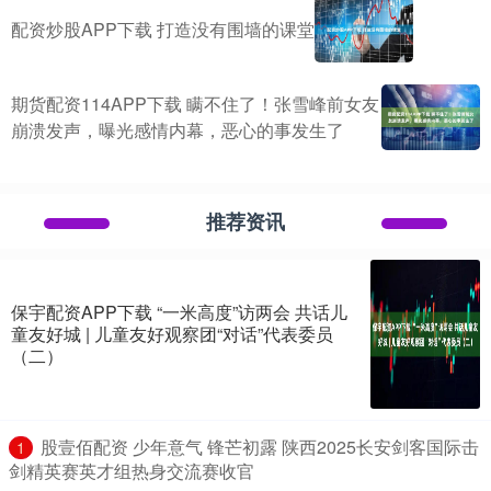
配资炒股APP下载 打造没有围墙的课堂
期货配资114APP下载 瞒不住了！张雪峰前女友
崩溃发声，曝光感情内幕，恶心的事发生了
推荐资讯
保宇配资APP下载 “一米高度”访两会 共话儿
童友好城 | 儿童友好观察团“对话”代表委员
（二）
​股壹佰配资 少年意气 锋芒初露 陕西2025长安剑客国际击
1
剑精英赛英才组热身交流赛收官