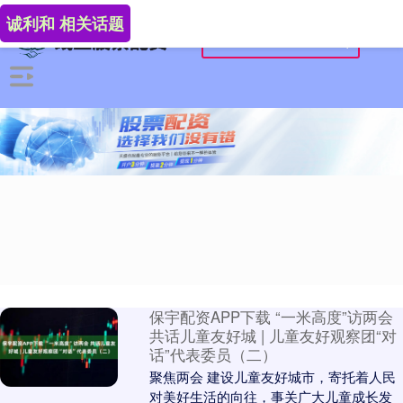
诚利和 相关话题
保宇配资APP下载 “一米高度”访两会
共话儿童友好城 | 儿童友好观察团“对
话”代表委员（二）
聚焦两会 建设儿童友好城市，寄托着人民
对美好生活的向往，事关广大儿童成长发