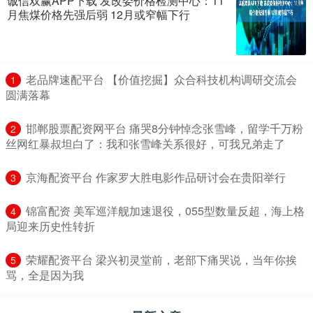
诚信双赢APP下载 发改委价格检测中心：11
月焦煤价格先强后弱 12月或窄幅下行
​老品牌速配平台 【价值挖掘】众合科技机构调研交流会
1
圆满落幕
​邯郸股票配资网平台 痛哭8分钟悼念张雪峰，留学千万粉
2
丝网红暴叔坦白了：我和张雪峰关系很好，可我兄弟走了
​京海配资平台 作家罗大胜电影作品研讨会在贵阳举行
3
​锦富配资 美军巡洋舰加速退役，055型数量反超，海上格
4
局迎来历史性转折
​荣耀配资平台 梁兴初灵堂前，老部下痛哭说，当年你挨
5
骂，全是因为我