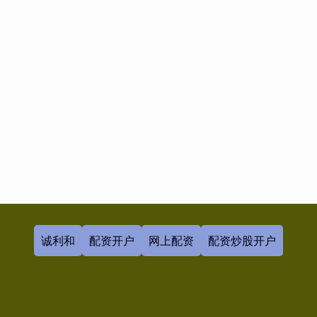
诚利和
配资开户
网上配资
配资炒股开户