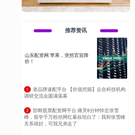
推荐资讯
山东配资网 苹果，突然官宣降
价！
​老品牌速配平台 【价值挖掘】众合科技机构
1
调研交流会圆满落幕
​邯郸股票配资网平台 痛哭8分钟悼念张雪
2
峰，留学千万粉丝网红暴叔坦白了：我和张雪峰
关系很好，可我兄弟走了