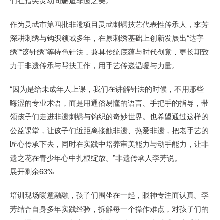
们在指尖灵动间邂逅非遗之美。
作为灵武市第四批非遗项目灵武刺绣技艺代表性传承人，李芳
深耕刺绣与钩织领域多年，在原刺绣基础上创新发展出“达字
绣”“滚针绣”等特色针法，兼具传统底蕴与时代创意，更长期致
力于非遗传承与帮扶工作，用手艺传递温暖与力量。
“因为是给未成年人上课，我们在讲解针法的时候，不用那些
晦涩的专业术语，而是用通俗易懂的语言、手把手的指导，带
领孩子们走进非遗刺绣与钩织的奇妙世界。也希望通过这样的
公益课堂，让孩子们近距离接触非遗、热爱非遗，把老手艺的
匠心传承下去，同时在实践中培养审美能力与动手能力，让非
遗之花在青少年心中扎根绽放。”非遗传承人李芳说。
展开剩余63%
培训现场暖意融融，孩子们围坐在一起，眼神专注而认真。李
芳结合自身多年实践经验，拆解每一个操作难点，对孩子们的