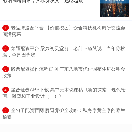
心晒高奢日常，凡尔赛发文：越吃越瘦
​老品牌速配平台 【价值挖掘】众合科技机构调研交流会
1
圆满落幕
​荣耀配资平台 梁兴初灵堂前，老部下痛哭说，当年你挨
2
骂，全是因为我
​股票配资操作流程官网 广东八地市优化调整住房公积金
3
政策
​星合证券APP下载 高中美术说课稿《新的探索—现代绘
4
画、雕塑和工业设计（一）》
​金勺子配资官网 脾胃养护全攻略：秋冬季黄金季的养生
5
秘籍